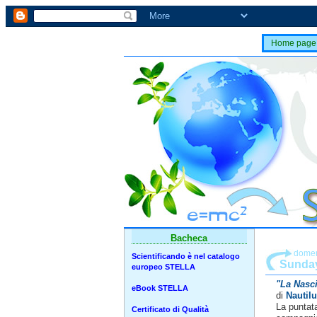
Home page
Bacheca
domen
Scientificando è nel catalogo
Sunday
europeo STELLA
"La Nasci
eBook STELLA
di
Nautil
La puntata
Certificato di Qualità