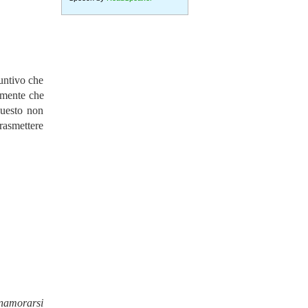
untivo che
camente che
questo non
trasmettere
amorarsi