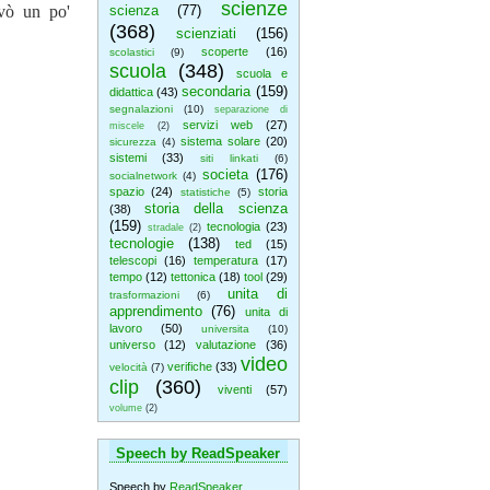
scienze
ivò un po'
scienza
(77)
(368)
scienziati
(156)
scoperte
(16)
scolastici
(9)
scuola
(348)
scuola e
secondaria
(159)
didattica
(43)
segnalazioni
(10)
separazione di
servizi web
(27)
miscele
(2)
sistema solare
(20)
sicurezza
(4)
sistemi
(33)
siti linkati
(6)
societa
(176)
socialnetwork
(4)
spazio
(24)
storia
statistiche
(5)
storia della scienza
(38)
(159)
tecnologia
(23)
stradale
(2)
tecnologie
(138)
ted
(15)
telescopi
(16)
temperatura
(17)
tempo
(12)
tettonica
(18)
tool
(29)
unita di
trasformazioni
(6)
apprendimento
(76)
unita di
lavoro
(50)
universita
(10)
universo
(12)
valutazione
(36)
video
verifiche
(33)
velocità
(7)
clip
(360)
viventi
(57)
volume
(2)
Speech by ReadSpeaker
!
Speech by
ReadSpeaker