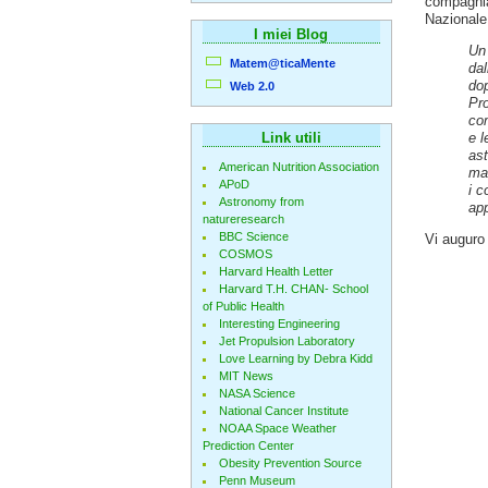
compagnia
Nazionale 
I miei Blog
Un 
Matem@ticaMente
dal
dop
Web 2.0
Pro
com
Link utili
e l
ast
American Nutrition Association
mat
APoD
i c
Astronomy from
ap
natureresearch
BBC Science
Vi auguro
COSMOS
Harvard Health Letter
Harvard T.H. CHAN- School
of Public Health
Interesting Engineering
Jet Propulsion Laboratory
Love Learning by Debra Kidd
MIT News
NASA Science
National Cancer Institute
NOAA Space Weather
Prediction Center
Obesity Prevention Source
Penn Museum