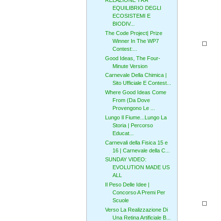
RELAZIONE TRA
EQUILIBRIO DEGLI
ECOSISTEMI E
BIODIV...
The Code Project| Prize
Winner In The WP7
Contest:...
Good Ideas, The Four-
Minute Version
Carnevale Della Chimica |
Sito Ufficiale E Contest...
Where Good Ideas Come
From (Da Dove
Provengono Le ...
Lungo Il Fiume...Lungo La
Storia | Percorso
Educat...
Carnevali della Fisica 15 e
16 | Carnevale della C...
SUNDAY VIDEO:
EVOLUTION MADE US
ALL
Il Peso Delle Idee |
Concorso A Premi Per
Scuole
Verso La Realizzazione Di
Una Retina Artificiale B...