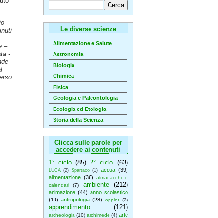
tuto
io
Le diverse scienze
inuti
Alimentazione e Salute
e –
ta -
Astronomia
nde
Biologia
l
Chimica
verso
Fisica
Geologia e Paleontologia
Ecologia ed Etologia
Storia della Scienza
Clicca sulle parole per
accedere ai contenuti
1° ciclo
(85)
2° ciclo
(63)
acqua
(39)
LUCA
(2)
Spartaco
(1)
alimentazione
(36)
almanacchi e
ambiente
(212)
calendari
(7)
animazione
(44)
anno scolastico
(19)
antropologia
(28)
applet
(3)
apprendimento
(121)
arte
archeologia
(10)
archimede
(4)