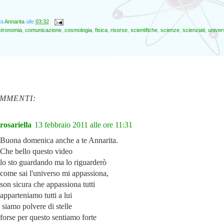
da
Annarita
alle
03:32
stronomia
,
comunicazione
,
cosmologia
,
fisica
,
risorse
,
scientifiche
,
scienze
,
scienziati
,
univer
OMMENTI:
rosariella
13 febbraio 2011 alle ore 11:31
Buona domenica anche a te Annarita.
Che bello questo video
lo sto guardando ma lo riguarderò
come sai l'universo mi appassiona,
son sicura che appassiona tutti
apparteniamo tutti a lui
siamo polvere di stelle
forse per questo sentiamo forte