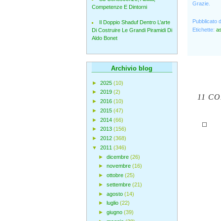
Grazie.
Competenze E Dintorni
Pubblicato 
Il Doppio Shaduf Dentro L’arte
Etichette:
a
Di Costruire Le Grandi Piramidi Di
Aldo Bonet
Archivio blog
►
2025
(10)
►
2019
(2)
11 C
►
2016
(10)
►
2015
(47)
►
2014
(66)
►
2013
(156)
►
2012
(368)
▼
2011
(346)
►
dicembre
(26)
►
novembre
(16)
►
ottobre
(25)
►
settembre
(21)
►
agosto
(14)
►
luglio
(22)
►
giugno
(39)