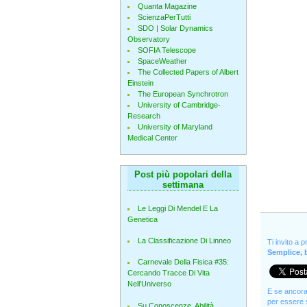
Quanta Magazine
ScienzaPerTutti
SDO | Solar Dynamics
Observatory
SOFIA Telescope
SpaceWeather
The Collected Papers of Albert
Einstein
The European Synchrotron
University of Cambridge-
Research
University of Maryland
Medical Center
Post più popolari della
settimana
Le Leggi Di Mendel E La
Genetica
La Classificazione Di Linneo
Ti invito a 
Semplice, b
Carnevale Della Fisica #35:
Cercando Tracce Di Vita
Nell'Universo
E se ancora 
per essere s
Su Conoscenze, Abilità,