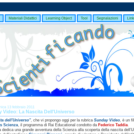
Materiali Didattici
Learning Object
Tool
Segnalazioni
Link
ica 13 febbraio 2011
 Video: La Nascita Dell'Universo
ta dell'Universo"
, che vi propongo oggi per la rubrica
Sunday Video
,
è
un fi
us Scienza
, il programma di Rai Educational condotto da
Federico Taddia
.
 dedica una grande avventura della Scienza alla scoperta della nascita dell’U