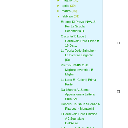
►
maggio
(38)
►
aprile
(30)
►
marzo
(46)
▼
febbraio
(31)
Esempi Di Prove INVALSI
Per La Scuola
Secondaria D...
Oscurita' E Luce |
Carnevale Della Fisica #
16 Da ...
La Teoria Delle Stringhe -
L'Universo Elegante
[Su...
Premio ITWIIN 2011 |
Migliore Inventrice E
Miglior...
La Luce E I Colori | Prima
Parte
Da 15enne A 15enne:
Appassionata Lettera
Sulla Sci...
Honoris Causa In Scienze A
Rita Levi - Montalcini
Il Carnevale Della Chimica
# 2 Segnalato
Dall'Asso...