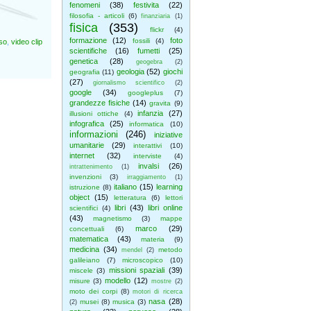
fenomeni
(38)
festivita
(22)
filosofia - articoli
(6)
finanziaria
(1)
fisica
(353)
flickr
(4)
formazione
(12)
foto
fossili
(4)
so
,
video clip
scientifiche
(16)
fumetti
(25)
genetica
(28)
geogebra
(2)
geologia
(52)
giochi
geografia
(11)
(27)
giornalismo scientifico
(2)
google
(34)
googleplus
(7)
grandezze fisiche
(14)
gravita
(9)
infanzia
(27)
illusioni ottiche
(4)
infografica
(25)
informatica
(10)
informazioni
(246)
iniziative
umanitarie
(29)
interattivi
(10)
internet
(32)
interviste
(4)
invalsi
(26)
intrattenimento
(1)
invenzioni
(3)
irraggiamento
(1)
italiano
(15)
learning
istruzione
(8)
object
(15)
letteratura
(6)
lettori
libri
(43)
libri online
scientifici
(4)
(43)
magnetismo
(3)
mappe
marco
(29)
concettuali
(6)
matematica
(43)
materia
(9)
medicina
(34)
metodo
mendel
(2)
galileiano
(7)
microscopico
(10)
missioni spaziali
(39)
miscele
(3)
modello
(12)
misure
(3)
mostre
(2)
moto dei corpi
(8)
motori di ricerca
nasa
(28)
musei
(8)
musica
(3)
(2)