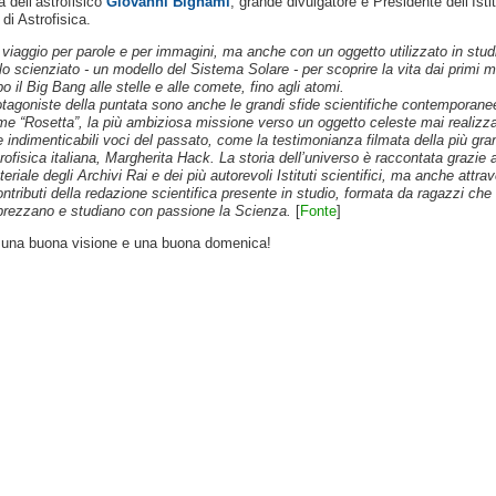
 dell’astrofisico
Giovanni Bignami
, grande divulgatore e Presidente dell’Isti
di Astrofisica.
viaggio per parole e per immagini, ma anche con un oggetto utilizzato in stud
lo scienziato - un modello del Sistema Solare - per scoprire la vita dai primi m
o il Big Bang alle stelle e alle comete, fino agli atomi.
tagoniste della puntata sono anche le grandi sfide scientifiche contemporane
e “Rosetta”, la più ambiziosa missione verso un oggetto celeste mai realizza
e indimenticabili voci del passato, come la testimonianza filmata della più gra
rofisica italiana, Margherita Hack. La storia dell’universo è raccontata grazie a
eriale degli Archivi Rai e dei più autorevoli Istituti scientifici, ma anche attra
ontributi della redazione scientifica presente in studio, formata da ragazzi che
prezzano e studiano con passione la Scienza.
[
Fonte
]
 una buona visione e una buona domenica!