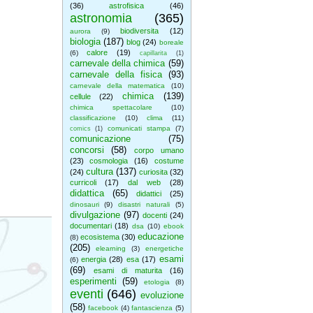
(36)
astrofisica
(46)
astronomia
(365)
biodiversita
(12)
aurora
(9)
biologia
(187)
blog
(24)
boreale
calore
(19)
(6)
capillarita
(1)
carnevale della chimica
(59)
carnevale della fisica
(93)
carnevale della matematica
(10)
chimica
(139)
cellule
(22)
chimica spettacolare
(10)
classificazione
(10)
clima
(11)
comunicati stampa
(7)
comics
(1)
comunicazione
(75)
concorsi
(58)
corpo umano
(23)
cosmologia
(16)
costume
cultura
(137)
(24)
curiosita
(32)
curricoli
(17)
dal web
(28)
didattica
(65)
didattici
(25)
dinosauri
(9)
disastri naturali
(5)
divulgazione
(97)
docenti
(24)
documentari
(18)
dsa
(10)
ebook
educazione
ecosistema
(30)
(8)
(205)
elearning
(3)
energetiche
esami
energia
(28)
esa
(17)
(6)
(69)
esami di maturita
(16)
esperimenti
(59)
etologia
(8)
eventi
(646)
evoluzione
(58)
facebook
(4)
fantascienza
(5)