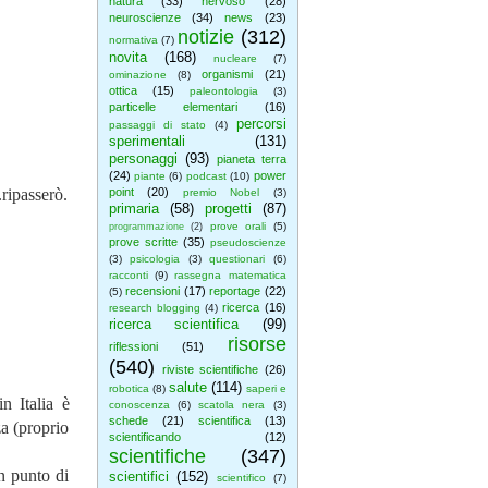
natura
(33)
nervoso
(28)
neuroscienze
(34)
news
(23)
notizie
(312)
normativa
(7)
novita
(168)
nucleare
(7)
organismi
(21)
ominazione
(8)
ottica
(15)
paleontologia
(3)
particelle elementari
(16)
percorsi
passaggi di stato
(4)
sperimentali
(131)
personaggi
(93)
pianeta terra
(24)
power
piante
(6)
podcast
(10)
.ripasserò.
point
(20)
premio Nobel
(3)
primaria
(58)
progetti
(87)
prove orali
(5)
programmazione
(2)
prove scritte
(35)
pseudoscienze
(3)
psicologia
(3)
questionari
(6)
racconti
(9)
rassegna matematica
recensioni
(17)
reportage
(22)
(5)
ricerca
(16)
research blogging
(4)
ricerca scientifica
(99)
risorse
riflessioni
(51)
(540)
riviste scientifiche
(26)
salute
(114)
robotica
(8)
saperi e
n Italia è
conoscenza
(6)
scatola nera
(3)
schede
(21)
scientifica
(13)
za (proprio
scientificando
(12)
scientifiche
(347)
n punto di
scientifici
(152)
scientifico
(7)