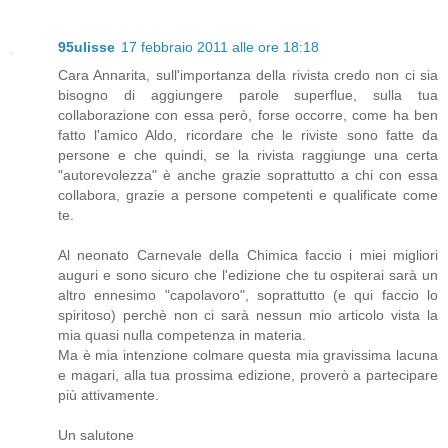
95ulisse
17 febbraio 2011 alle ore 18:18
Cara Annarita, sull'importanza della rivista credo non ci sia
bisogno di aggiungere parole superflue, sulla tua
collaborazione con essa però, forse occorre, come ha ben
fatto l'amico Aldo, ricordare che le riviste sono fatte da
persone e che quindi, se la rivista raggiunge una certa
"autorevolezza" è anche grazie soprattutto a chi con essa
collabora, grazie a persone competenti e qualificate come
te.
Al neonato Carnevale della Chimica faccio i miei migliori
auguri e sono sicuro che l'edizione che tu ospiterai sarà un
altro ennesimo "capolavoro", soprattutto (e qui faccio lo
spiritoso) perchè non ci sarà nessun mio articolo vista la
mia quasi nulla competenza in materia.
Ma è mia intenzione colmare questa mia gravissima lacuna
e magari, alla tua prossima edizione, proverò a partecipare
più attivamente.
Un salutone