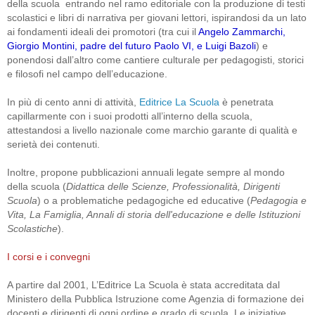
della scuola entrando nel ramo editoriale con la produzione di testi
scolastici e libri di narrativa per giovani lettori, ispirandosi da un lato
ai fondamenti ideali dei promotori (tra cui il
Angelo Zammarchi,
Giorgio Montini, padre del futuro Paolo VI, e Luigi Bazoli
) e
ponendosi dall’altro come cantiere culturale per pedagogisti, storici
e filosofi nel campo dell’educazione.
In più di cento anni di attività,
Editrice La Scuola
è penetrata
capillarmente con i suoi prodotti all’interno della scuola,
attestandosi a livello nazionale come marchio garante di qualità e
serietà dei contenuti.
Inoltre, propone pubblicazioni annuali legate sempre al mondo
della scuola (
Didattica delle Scienze, Professionalità, Dirigenti
Scuola
) o a problematiche pedagogiche ed educative (
Pedagogia e
Vita, La Famiglia, Annali di storia dell'educazione e delle Istituzioni
Scolastiche
).
I corsi e i convegni
A partire dal 2001, L’Editrice La Scuola è stata accreditata dal
Ministero della Pubblica Istruzione come Agenzia di formazione dei
docenti e dirigenti di ogni ordine e grado di scuola. Le iniziative