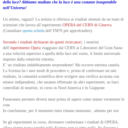
della luce? Abbiamo studiato che la luce è una costante insuperabile
nell’Universo!
Un attimo, ragazzi! La notizia si riferisce ai risultati ottenuti da un team di
scienziati che lavora all’esperimento
OPERA del CERN di Ginevra
.
(Consultare
questa scheda
dell’INFN per approfondire).
Secondo i risultati dichiarati da questi ricercatori
, i neutrini
dell’
esperimento Opera
viaggiano dal CERN ai Laboratori del Gran Sasso
a una velocità superiore a quella della luce nel vuoto, il limite universale
imposto dalla relatività ristretta.
E’ un risultato indubbiamente sorprendente! Ma occorre estrema cautela.
La Scienza ha i suoi modi di procedere e, prima di confermare un tale
risultato, la comunità scientifica deve svolgere una verifica accurata con
misure indipendenti, che saranno effettuate da altri esperimenti, su fasci
controllati di neutrini, in corso in Nord America e in Giappone.
Passeranno pertanto diversi mesi prima di sapere come stanno veramente le
cose.
In conclusione, per il momento tutto rimane immutato...almeno per noi.
Se gli esperimenti in corso, dovessero confermare i risultati di OPERA,
allora niente paura perché nella Scienza non si getta nulla. Se davvero i