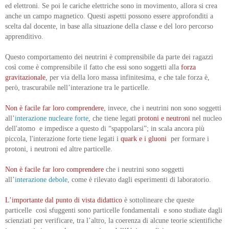
ed elettroni. Se poi le cariche elettriche sono in movimento, allora si crea
anche un campo magnetico. Questi aspetti possono essere approfonditi a
scelta dal docente, in base alla situazione della classe e del loro percorso
apprenditivo.
Questo comportamento dei neutrini è comprensibile da parte dei ragazzi
così come è comprensibile il fatto che essi sono soggetti alla
forza
gravitazionale
, per via della loro massa infinitesima, e che tale forza è,
però, trascurabile nell’interazione tra le particelle.
Non è facile far loro comprendere
, invece, che i neutrini non sono soggetti
all’
interazione nucleare forte
, che tiene legati
protoni e neutroni
nel nucleo
dell'atomo e impedisce a questo di “spappolarsi”; in scala ancora più
piccola, l'interazione forte tiene legati i
quark e i gluoni
per formare i
protoni, i neutroni ed altre particelle.
Non è facile far loro comprendere
che i neutrini sono soggetti
all’
interazione debole
, come è rilevato dagli esperimenti di laboratorio.
L’importante dal punto di vista didattico
è sottolineare che queste
particelle così sfuggenti sono particelle fondamentali e sono studiate dagli
scienziati per verificare, tra l’altro, la coerenza di alcune teorie scientifiche