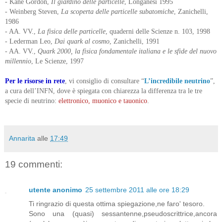
- Kane Gordon,
Il giardino delle particelle
, Longanesi 1995
- Weinberg Steven,
La scoperta delle particelle subatomiche
, Zanichelli,
1986
- AA. VV.,
La fisica delle particelle
, quaderni delle Scienze n. 103, 1998
- Lederman Leo,
Dai quark al cosmo
, Zanichelli, 1991
- AA. VV.,
Quark 2000, la fisica fondamentale italiana e le sfide del nuovo
millennio
, Le Scienze, 1997
Per le risorse in rete
, vi consiglio di consultare “
L’incredibile neutrino
”,
a cura dell’INFN, dove è spiegata con chiarezza la differenza tra le tre
specie di neutrino:
elettronico, muonico e tauonico
.
Annarita
alle
17:49
19 commenti:
utente anonimo
25 settembre 2011 alle ore 18:29
Ti ringrazio di questa ottima spiegazione,ne faro' tesoro.
Sono una (quasi) sessantenne,pseudoscrittrice,ancora