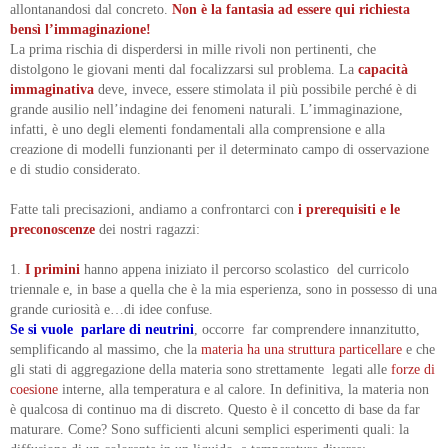
allontanandosi dal concreto.
Non è la fantasia ad essere qui richiesta
bensì l’immaginazione!
La prima rischia di disperdersi in mille rivoli non pertinenti, che
distolgono le giovani menti dal focalizzarsi sul problema. La
capacità
immaginativa
deve, invece, essere stimolata il più possibile perché è di
grande ausilio nell’indagine dei fenomeni naturali. L’immaginazione,
infatti, è uno degli elementi fondamentali alla comprensione e alla
creazione di modelli funzionanti per il determinato campo di osservazione
e di studio considerato.
Fatte tali precisazioni, andiamo a confrontarci con
i prerequisiti e le
preconoscenze
dei nostri ragazzi:
1.
I primini
hanno appena iniziato il percorso scolastico del curricolo
triennale e, in base a quella che è la mia esperienza, sono in possesso di una
grande curiosità e…di idee confuse.
Se si vuole parlare di neutrini
, occorre far comprendere innanzitutto,
semplificando al massimo, che la
materia ha una struttura particellare
e che
gli stati di aggregazione della materia sono strettamente legati alle
forze di
coesione
interne, alla temperatura e al calore. In definitiva, la materia non
è qualcosa di continuo ma di discreto. Questo è il concetto di base da far
maturare. Come? Sono sufficienti alcuni semplici esperimenti quali: la