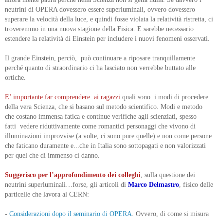
neutrini di OPERA dovessero essere superluminali, ovvero dovessero
superare la velocità della luce, e quindi fosse violata la relatività ristretta, ci
troveremmo in una nuova stagione della Fisica. E sarebbe necessario
estendere la relatività di Einstein per includere i nuovi fenomeni osservati.
Il grande Einstein, perciò, può continuare a riposare tranquillamente
perché quanto di straordinario ci ha lasciato non verrebbe buttato alle
ortiche.
E’ importante far comprendere ai ragazzi
quali sono i modi di procedere
della vera Scienza, che si basano sul metodo scientifico. Modi e metodo
che costano immensa fatica e continue verifiche agli scienziati, spesso
fatti vedere riduttivamente come romantici personaggi che vivono di
illuminazioni improvvise (a volte, ci sono pure quelle) e non come persone
che faticano duramente e...che in Italia sono sottopagati e non valorizzati
per quel che di immenso ci danno.
Suggerisco per l’approfondimento dei colleghi
, sulla questione dei
neutrini superluminali…forse, gli articoli di
Marco Delmastro
, fisico delle
particelle che lavora al CERN:
-
Considerazioni dopo il seminario di OPERA
. Ovvero, di come si misura