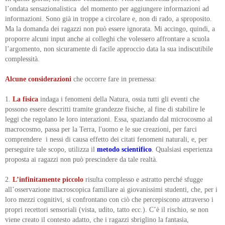
l’ondata sensazionalistica del momento per aggiungere informazioni ad
informazioni. Sono già in troppe a circolare e, non di rado, a sproposito.
Ma la domanda dei ragazzi non può essere ignorata. Mi accingo, quindi, a
proporre alcuni input anche ai colleghi che volessero affrontare a scuola
l’argomento, non sicuramente di facile approccio data la sua indiscutibile
complessità.
Alcune considerazioni
che occorre fare in premessa:
1.
La fisica
indaga i fenomeni della Natura, ossia tutti gli eventi che
possono essere descritti tramite grandezze fisiche, al fine di stabilire le
leggi che regolano le loro interazioni. Essa, spaziando dal microcosmo al
macrocosmo, passa per la Terra, l'uomo e le sue creazioni, per farci
comprendere i nessi di causa effetto dei citati fenomeni naturali, e, per
perseguire tale scopo, utilizza il
metodo scientifico
. Qualsiasi esperienza
proposta ai ragazzi non può prescindere da tale realtà.
2.
L’infinitamente piccolo
risulta complesso e astratto perché sfugge
all’osservazione macroscopica familiare ai giovanissimi studenti, che, per i
loro mezzi cognitivi, si confrontano con ciò che percepiscono attraverso i
propri recettori sensoriali (vista, udito, tatto ecc.). C’è il rischio, se non
viene creato il contesto adatto, che i ragazzi sbriglino la fantasia,