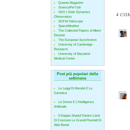
Quanta Magazine
ScienzaPerTutti
SDO | Solar Dynamics
4 CO
Observatory
SOFIA Telescope
SpaceWeather
The Collected Papers of Albert
Einstein
The European Synchrotron
University of Cambridge-
Research
University of Maryland
Medical Center
Post più popolari della
settimana
Le Leggi Di Mendel E La
Genetica
Le Donne E L'Intelligenza
Artificiale
Il Doppio Shaduf Dentro L’arte
Di Costruire Le Grandi Piramidi Di
Aldo Bonet