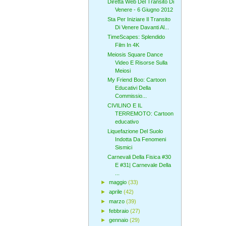
Diretta Web Del Transito Di
Venere - 6 Giugno 2012
Sta Per Iniziare Il Transito
Di Venere Davanti Al...
TimeScapes: Splendido
Film In 4K
Meiosis Square Dance
Video E Risorse Sulla
Meiosi
My Friend Boo: Cartoon
Educativi Della
Commissio...
CIVILINO E IL
TERREMOTO: Cartoon
educativo
Liquefazione Del Suolo
Indotta Da Fenomeni
Sismici
Carnevali Della Fisica #30
E #31| Carnevale Della
...
►
maggio
(33)
►
aprile
(42)
►
marzo
(39)
►
febbraio
(27)
►
gennaio
(29)