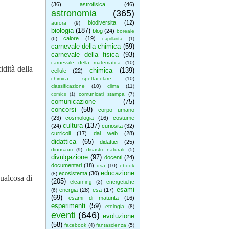
(36)
astrofisica
(46)
astronomia
(365)
biodiversita
(12)
aurora
(9)
biologia
(187)
blog
(24)
boreale
calore
(19)
(6)
capillarita
(1)
carnevale della chimica
(59)
carnevale della fisica
(93)
carnevale della matematica
(10)
idità della
chimica
(139)
cellule
(22)
chimica spettacolare
(10)
classificazione
(10)
clima
(11)
comunicati stampa
(7)
comics
(1)
comunicazione
(75)
concorsi
(58)
corpo umano
(23)
cosmologia
(16)
costume
cultura
(137)
(24)
curiosita
(32)
curricoli
(17)
dal web
(28)
didattica
(65)
didattici
(25)
dinosauri
(9)
disastri naturali
(5)
divulgazione
(97)
docenti
(24)
documentari
(18)
dsa
(10)
ebook
educazione
ecosistema
(30)
(8)
ualcosa di
(205)
elearning
(3)
energetiche
esami
energia
(28)
esa
(17)
(6)
(69)
esami di maturita
(16)
esperimenti
(59)
etologia
(8)
eventi
(646)
evoluzione
(58)
facebook
(4)
fantascienza
(5)