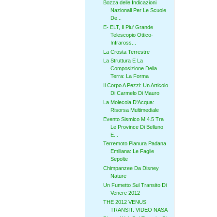
Bozza delle Indicazioni
Nazionali Per Le Scuole
De...
E- ELT, Il Piu' Grande
Telescopio Ottico-
Infraross...
La Crosta Terrestre
La Struttura E La
Composizione Della
Terra: La Forma
Il Corpo A Pezzi: Un Articolo
Di Carmelo Di Mauro
La Molecola D'Acqua:
Risorsa Multimediale
Evento Sismico M 4.5 Tra
Le Province Di Belluno
E...
Terremoto Pianura Padana
Emiliana: Le Faglie
Sepolte
Chimpanzee Da Disney
Nature
Un Fumetto Sul Transito Di
Venere 2012
THE 2012 VENUS
TRANSIT: VIDEO NASA