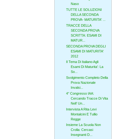
Naso
TUTTE LE SOLUZIONI
DELLA SECONDA
PROVA- MATURITA' ...
TRACCE DELLA
SECONDA PROVA
SCRITTA: ESAMI DI
MATUR...
SECONDA PROVA DEGLI
ESAMI DI MATURITA'
2012
Il Tema Di Italiano Agli
Esami Di Maturita': La
So...
Svolgimento Completo Della
Prova Nazionale
Invalsi...
4° Congresso IAA:
Cercando Tracce Di Vita
Nell’ Un...
Intervista A Rita Levi
Montalcini E Tullio
Regge
Insieme La Scuola Non
Crolla: Cercasi
Insegnanti D...