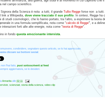
 risalenti all'infanzia, alla guerra, agli studi e al momento in cui capirono che il
a nel campo scientifico.
Signora della Scienza è nota a tutti, il grande
Tullio Regge
forse non a tutti.
il link a Wikipedia,
dove viene tracciato il suo profilo
. In sintesi, Regge ha 
i di studi cosmologici, che lo hanno portato, tra l’altro, a esprimere la teoria d
 generale in una formula semplificata, nota come "
calcolo di Regge
"
, e a delin
le interazioni forti alle alte energie, nota come "
teoria di Regge
".
ino in fondo
questa emozionante intervista
.
promuovere, condividere, segnalare questo articolo, se lo hai apprezzato.
asta cliccare sui bottoni social
.
non l'hai fatto,
puoi sottoscriverti ai feed
empre aggiornato/a, se lo desideri.
da
Annarita
alle
02:11
terviste
,
scienziati
,
storia della scienza
,
video clip