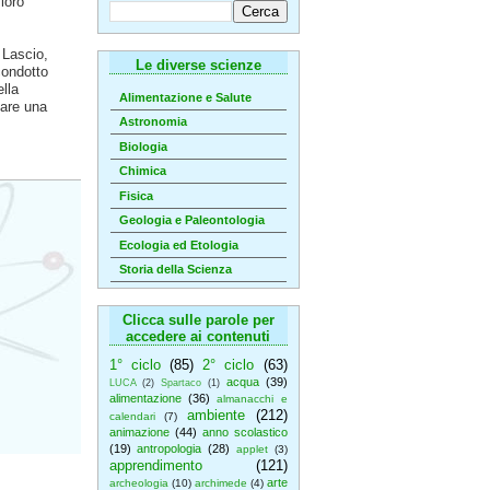
 loro
 Lascio,
Le diverse scienze
condotto
ella
Alimentazione e Salute
eare una
Astronomia
Biologia
Chimica
Fisica
Geologia e Paleontologia
Ecologia ed Etologia
Storia della Scienza
Clicca sulle parole per
accedere ai contenuti
1° ciclo
(85)
2° ciclo
(63)
acqua
(39)
LUCA
(2)
Spartaco
(1)
alimentazione
(36)
almanacchi e
ambiente
(212)
calendari
(7)
animazione
(44)
anno scolastico
(19)
antropologia
(28)
applet
(3)
apprendimento
(121)
arte
archeologia
(10)
archimede
(4)