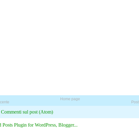
Home page
ecente
Post
:
Commenti sul post (Atom)