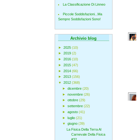
La Classificazione Di Linneo
Piccole Soddisfazioni...Ma
Sempre Soddisfazioni Sono!
Archivio blog
►
2025
(10)
►
2019
(2)
►
2016
(10)
►
2015
(47)
►
2014
(66)
►
2013
(156)
▼
2012
(368)
►
dicembre
(20)
►
novembre
(26)
►
ottobre
(29)
►
settembre
(22)
►
agosto
(41)
►
luglio
(21)
▼
giugno
(39)
La Fisica Della Terra Al
Carnevale Della Fisica
#32