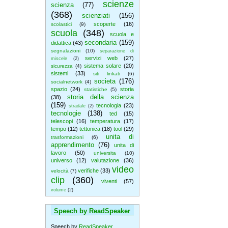
scienze
scienza
(77)
(368)
scienziati
(156)
scoperte
(16)
scolastici
(9)
scuola
(348)
scuola e
secondaria
(159)
didattica
(43)
segnalazioni
(10)
separazione di
servizi web
(27)
miscele
(2)
sistema solare
(20)
sicurezza
(4)
sistemi
(33)
siti linkati
(6)
societa
(176)
socialnetwork
(4)
spazio
(24)
storia
statistiche
(5)
storia della scienza
(38)
(159)
tecnologia
(23)
stradale
(2)
tecnologie
(138)
ted
(15)
telescopi
(16)
temperatura
(17)
tempo
(12)
tettonica
(18)
tool
(29)
unita di
trasformazioni
(6)
apprendimento
(76)
unita di
lavoro
(50)
universita
(10)
universo
(12)
valutazione
(36)
video
verifiche
(33)
velocità
(7)
clip
(360)
viventi
(57)
volume
(2)
Speech by ReadSpeaker
Speech by
ReadSpeaker