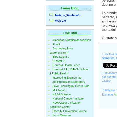
personali,
destino er
I miei Blog
La grande 
Matem@ticaMente
pertanto, 
Web 2.0
anni e ann
relatività
teoria del
Link utili
Gustate s
American Nutrition Association
APoD
Astronomy from
natureresearch
Ti invito a 
BBC Science
Semplice, b
COSMOS
Harvard Health Letter
Harvard T.H. CHAN- School
E se ancora 
of Public Health
per essere s
Interesting Engineering
Grazie.
Jet Propulsion Laboratory
Love Learning by Debra Kidd
MIT News
Pubblicato 
NASA Science
Etichette:
in
National Cancer Institute
NOAA Space Weather
Prediction Center
Obesity Prevention Source
Penn Museum