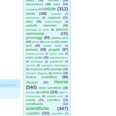
natura
(33)
nervoso
(28)
neuroscienze
(34)
news
(23)
notizie
(312)
normativa
(7)
novita
(168)
nucleare
(7)
organismi
(21)
ominazione
(8)
ottica
(15)
paleontologia
(3)
particelle elementari
(16)
percorsi
passaggi di stato
(4)
sperimentali
(131)
personaggi
(93)
pianeta terra
(24)
power
piante
(6)
podcast
(10)
point
(20)
premio Nobel
(3)
primaria
(58)
progetti
(87)
prove orali
(5)
programmazione
(2)
prove scritte
(35)
pseudoscienze
(3)
psicologia
(3)
questionari
(6)
racconti
(9)
rassegna matematica
recensioni
(17)
reportage
(22)
(5)
ricerca
(16)
research blogging
(4)
ricerca scientifica
(99)
risorse
riflessioni
(51)
 più vecchio
(540)
riviste scientifiche
(26)
salute
(114)
robotica
(8)
saperi e
conoscenza
(6)
scatola nera
(3)
schede
(21)
scientifica
(13)
scientificando
(12)
scientifiche
(347)
scientifici
(152)
scientifico
(7)