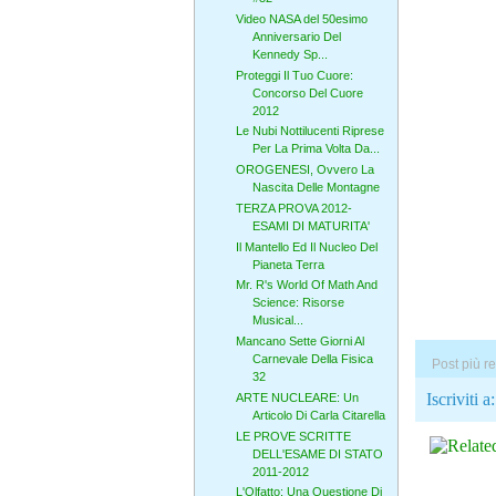
Video NASA del 50esimo
Anniversario Del
Kennedy Sp...
Proteggi Il Tuo Cuore:
Concorso Del Cuore
2012
Le Nubi Nottilucenti Riprese
Per La Prima Volta Da...
OROGENESI, Ovvero La
Nascita Delle Montagne
TERZA PROVA 2012-
ESAMI DI MATURITA'
Il Mantello Ed Il Nucleo Del
Pianeta Terra
Mr. R's World Of Math And
Science: Risorse
Musical...
Mancano Sette Giorni Al
Carnevale Della Fisica
Post più r
32
Iscriviti a
ARTE NUCLEARE: Un
Articolo Di Carla Citarella
LE PROVE SCRITTE
DELL'ESAME DI STATO
2011-2012
L'Olfatto: Una Questione Di