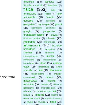
fenomeni
(38)
festivita
(22)
filosofia - articoli
(6)
finanziaria
(1)
fisica
(353)
flickr
(4)
formazione
(12)
foto
fossili
(4)
scientifiche
(16)
fumetti
(25)
genetica
(28)
geogebra
(2)
geologia
(52)
giochi
geografia
(11)
(27)
giornalismo scientifico
(2)
google
(34)
googleplus
(7)
grandezze fisiche
(14)
gravita
(9)
infanzia
(27)
illusioni ottiche
(4)
infografica
(25)
informatica
(10)
informazioni
(246)
iniziative
umanitarie
(29)
interattivi
(10)
internet
(32)
interviste
(4)
invalsi
(26)
intrattenimento
(1)
invenzioni
(3)
irraggiamento
(1)
italiano
(15)
learning
istruzione
(8)
object
(15)
letteratura
(6)
lettori
libri
(43)
libri online
scientifici
(4)
(43)
magnetismo
(3)
mappe
ebbe fatto
marco
(29)
concettuali
(6)
matematica
(43)
materia
(9)
medicina
(34)
metodo
mendel
(2)
galileiano
(7)
microscopico
(10)
missioni spaziali
(39)
miscele
(3)
modello
(12)
misure
(3)
mostre
(2)
moto dei corpi
(8)
motori di ricerca
nasa
(28)
musei
(8)
musica
(3)
(2)