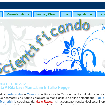
Materiali Didattici
Learning Object
Tool
Segnalazioni
Link
ica 17 giugno 2012
sta A Rita Levi Montalcini E Tullio Regge
dibile
intervista
da
Memoro
, la Banca della Memoria, a due pilastri della sci
due ricercatori che hanno cambiato la storia delle discipline scientifiche.
Tulli
 Montalcini
, coordinati da
Mario Rasetti
, si raccontano, regalandoci alcuni loro