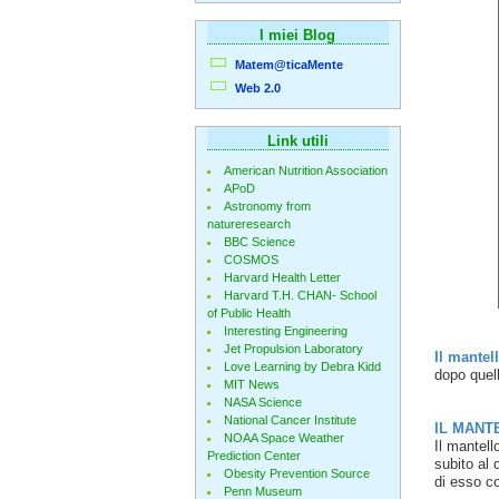
I miei Blog
Matem@ticaMente
Web 2.0
Link utili
American Nutrition Association
APoD
Astronomy from
natureresearch
BBC Science
COSMOS
Harvard Health Letter
Harvard T.H. CHAN- School
of Public Health
Interesting Engineering
Jet Propulsion Laboratory
Il mantel
Love Learning by Debra Kidd
dopo quell
MIT News
NASA Science
National Cancer Institute
IL MANT
NOAA Space Weather
Il mantell
Prediction Center
subito al 
Obesity Prevention Source
di esso c
Penn Museum