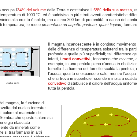
o occupa l'
84% del volume
della Terra e costituisce il
68% della sua massa
, r
temperatura di 1000 °C, ed è suddiviso in più strati aventi caratteristiche diffe
 vicino alla crosta è solido, ma a circa 300 km di profondità, a causa del cont
i temperatura, le rocce
presentano un aspetto pastoso, quasi liquido
, formand
Il magma incandescente è in continuo movimento
delle differenze di temperatura esistenti tra le parti
profonde e quelle più superficiali; tali differenze g
infatti, i
moti convettivi
, fenomeno che avviene, 
esempio, in una pentola piena d'acqua in ebollizio
fornello. La fiamma del fornello scalda la pentola,
l’acqua; questa si espande e sale, mentre l’acqua 
che si trova in superficie, scende e inizia a scaldar
convettivo
distribuisce il calore dell’acqua unifor
dalla rete
tutta la pentola.
del magma, la funzione di
 svolta dal nucleo terrestre
l calore al materiale del
 Sembra che questo calore sia
'energia rilasciata
ente da minerali come
he si trasformano in altri