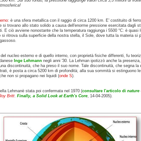
 2300 km.
Sul suo fondo, la pressione raggiunge valori circa 3,5 milioni di volt
atmosferica!
terno
: è una sfera metallica con il raggio di circa 1200 km. E' costituito di ferro
e si trovano allo stato solido a causa dell'enorme pressione esercitata dagli str
i. E ciò avviene nonostante che la temperatura raggiunga i 5500 °C: è quasi 
 si ritrova sulla superficie della nostra stella, il Sole, dove tutta la materia si
 gassoso.
 del nucleo esterno e di quello interno, con proprietà fisiche differenti, fu teori
 danese
Inge
Lehmann
negli anni '30. La Lehman ipotizzò anche la presenza, 
 una discontinuità, che ha preso il suo nome.
Tale
discontinuità, che segna la 
strati, è posta a circa 5200 km di profondità; alla sua sommità si estinguono l
he non si propagano nei liquidi (
onde S
).
della Lehmanè stata poi confermata nel 1970 (
consultare l'articolo di
nature
oy Britt
.
Finally, a Solid Look at Earth's Core
, 14-04-2005
).