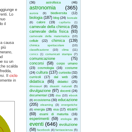
(36)
astrofisica
(46)
astronomia
(365)
aggiunge e
biodiversita
(12)
aurora
(9)
renti. Lo
biologia
(187)
blog
(24)
boreale
inuo
calore
(19)
(6)
capillarita
(1)
o il
carnevale della chimica
(59)
carnevale della fisica
(93)
carnevale della matematica
(10)
chimica
(139)
cellule
(22)
 a causa
chimica spettacolare
(10)
 più
classificazione
(10)
clima
(11)
enerano,
comunicati stampa
(7)
comics
(1)
ad
comunicazione
(75)
ne su un
concorsi
(58)
corpo umano
 che scalda
(23)
cosmologia
(16)
costume
fredda,
cultura
(137)
(24)
curiosita
(32)
si. Il
ciclo
curricoli
(17)
dal web
(28)
memente in
didattica
(65)
didattici
(25)
dinosauri
(9)
disastri naturali
(5)
divulgazione
(97)
docenti
(24)
documentari
(18)
dsa
(10)
ebook
educazione
ecosistema
(30)
(8)
(205)
elearning
(3)
energetiche
esami
energia
(28)
esa
(17)
(6)
(69)
esami di maturita
(16)
esperimenti
(59)
etologia
(8)
eventi
(646)
evoluzione
(58)
facebook
(4)
fantascienza
(5)