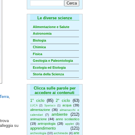
Le diverse scienze
Alimentazione e Salute
Astronomia
Biologia
Chimica
Fisica
Geologia e Paleontologia
Ecologia ed Etologia
Storia della Scienza
Clicca sulle parole per
accedere ai contenuti
Terra
,
1° ciclo
(85)
2° ciclo
(63)
acqua
(39)
LUCA
(2)
Spartaco
(1)
alimentazione
(36)
almanacchi e
ambiente
(212)
calendari
(7)
animazione
(44)
anno scolastico
 trova
(19)
antropologia
(28)
applet
(3)
alleggia su
apprendimento
(121)
arte
archeologia
(10)
archimede
(4)