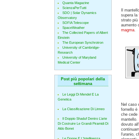
Quanta Magazine
ScienzaPerTutti
Il mantell
SDO | Solar Dynamics
supera la 
Observatory
strato più
SOFIA Telescope
aumento d
SpaceWeather
magma
.
The Collected Papers of Albert
Einstein
The European Synchrotron
University of Cambridge-
Research
University of Maryland
Medical Center
Post più popolari della
settimana
Le Leggi Di Mendel E La
Genetica
Nel caso 
fornello è
La Classificazione Di Linneo
che cede i
Il Doppio Shaduf Dentro L’arte
mantello.
Di Costruire Le Grandi Piramidi Di
dovuto all
Aldo Bonet
continuam
l'uranio, c
Le Donne E L'Intelligenza