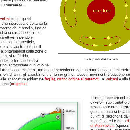
 questo processo è chiamato
to radioattivo
.
vettivi
sono, quindi,
 che interessano soltanto la
esterna del mantello, fino ad
dità di circa 300 km. Le
onvettive, salendo e
dosi poi in superficie,
 le placche tettoniche. Il
 allontanandosi dalle zone di
nto, si raffredda,
da http://kidslink.bo.cnr.it
ndosi e formando altra
r poi sprofondare di nuovo nel
I moti sono lentissimi, ma anche procedendo con un ritmo di pochi centimetri 
ilioni di anni, gli spostamenti si fanno grandi. Questi movimenti producono su
 delle spaccature (chiamate
faglie), danno origine ai terremoti
, ai
vulcani
e alla 
tagne (
orogenesi
).
Il limite superiore del m
ovvero il suo contatto c
sovrastante crosta terre
generalmente si trova tra
35 km di profondità dall
superficie, ed è detto
di
di Mohorovičić
(spesso 