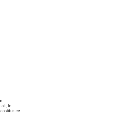
no
ali; le
 costituisce