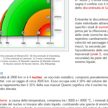
in "Moho"); il limite infe
segna il confine con il 
detto
discontinuità di 
Entrambe le discontinui
state individuate attrav
specifici studi di
sismol
prima per la riflessione 
delle onde sismiche dov
repentino cambiamento d
velocità nel passaggio t
mezzi, la seconda per
l'assorbimento delle on
trasversali (
onde S
, oss
 Discontinuità di Mohorovičić. B) Discontinuità di Gutenberg.
secundae
) da parte del
C) Discontinuità di Lehmann. 1) Crosta continentale
 Crosta oceanica 3) Mantello superiore 4) Mantello inferiore
esterno liquido.
5) Nucleo esterno 6) Nucleo interno. [Da Wikipedia]
EO
ndità di 2900 km vi è il
nucleo
:
un nocciolo metallico, composto prevalenteme
chel, con un raggio di circa 3500 km
. Esso occupa solo il 16% del volume del 
ma rappresenta ben il 31% della sua massa! Questo significa che il nucleo ha
lto elevata.
terno
: a causa della temperatura, compresa tra i 3000 e i 4000 °C, i minerali d
iciale del nucleo si trovano allo stato liquido, costituendo una specie di enor