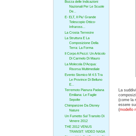
Bozza delle Indicazioni
Nazionali Per Le Scuole
De...
E- ELT, Il Piu' Grande
Telescopio Ottico-
Infraross...
La Crosta Terrestre
La Struttura E La
Composizione Della
Terra: La Forma
Il Corpo A Pezzi: Un Articolo
Di Carmelo Di Mauro
La Molecola D'Acqua:
Risorsa Multimediale
Evento Sismico M 4.5 Tra
Le Province Di Belluno
E...
La suddivi
Terremoto Pianura Padana
composizi
Emiliana: Le Faglie
(come la r
Sepolte
essere sud
Chimpanzee Da Disney
(
modello r
Nature
Un Fumetto Sul Transito Di
Venere 2012
THE 2012 VENUS
TRANSIT: VIDEO NASA