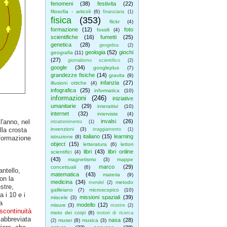
fenomeni
(38)
festivita
(22)
filosofia - articoli
(6)
finanziaria
(1)
fisica
(353)
flickr
(4)
formazione
(12)
foto
fossili
(4)
scientifiche
(16)
fumetti
(25)
genetica
(28)
geogebra
(2)
geologia
(52)
giochi
geografia
(11)
(27)
giornalismo scientifico
(2)
google
(34)
googleplus
(7)
grandezze fisiche
(14)
gravita
(9)
infanzia
(27)
illusioni ottiche
(4)
infografica
(25)
informatica
(10)
informazioni
(246)
iniziative
umanitarie
(29)
interattivi
(10)
internet
(32)
interviste
(4)
l'anno, nel
invalsi
(26)
intrattenimento
(1)
lla crosta
invenzioni
(3)
irraggiamento
(1)
italiano
(15)
learning
istruzione
(8)
formazione
object
(15)
letteratura
(6)
lettori
libri
(43)
libri online
scientifici
(4)
(43)
magnetismo
(3)
mappe
marco
(29)
concettuali
(6)
antello,
matematica
(43)
materia
(9)
on la
medicina
(34)
metodo
mendel
(2)
stre,
galileiano
(7)
microscopico
(10)
 i 10 e i
missioni spaziali
(39)
miscele
(3)
a
modello
(12)
misure
(3)
mostre
(2)
scontinuità
moto dei corpi
(8)
motori di ricerca
abbreviata
nasa
(28)
musei
(8)
musica
(3)
(2)