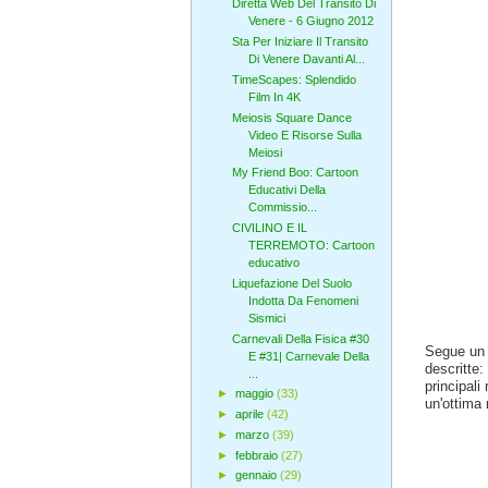
Diretta Web Del Transito Di
Venere - 6 Giugno 2012
Sta Per Iniziare Il Transito
Di Venere Davanti Al...
TimeScapes: Splendido
Film In 4K
Meiosis Square Dance
Video E Risorse Sulla
Meiosi
My Friend Boo: Cartoon
Educativi Della
Commissio...
CIVILINO E IL
TERREMOTO: Cartoon
educativo
Liquefazione Del Suolo
Indotta Da Fenomeni
Sismici
Carnevali Della Fisica #30
Segue un 
E #31| Carnevale Della
descritte:
...
principali
►
maggio
(33)
un'ottima 
►
aprile
(42)
►
marzo
(39)
►
febbraio
(27)
►
gennaio
(29)