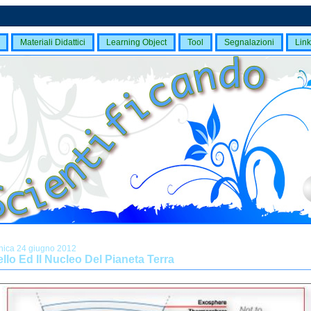
Materiali Didattici
Learning Object
Tool
Segnalazioni
Link
ica 24 giugno 2012
ello Ed Il Nucleo Del Pianeta Terra