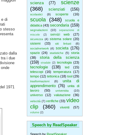
e maggiori
scienze
scienza
(77)
(368)
scienziati
(156)
scoperte
(16)
scolastici
(9)
scuola
(348)
 e di
scuola e
ati
secondaria
(159)
didattica
(43)
lo stesso
segnalazioni
(10)
separazione di
 presenta
servizi web
(27)
miscele
(2)
sistema solare
(20)
sicurezza
(4)
sistemi
(33)
siti linkati
(6)
societa
(176)
socialnetwork
(4)
zzato dalla
spazio
(24)
storia
statistiche
(5)
storia della scienza
tra i due
(38)
(159)
divisione
tecnologia
(23)
stradale
(2)
tecnologie
(138)
e onde
ted
(15)
telescopi
(16)
temperatura
(17)
tempo
(12)
tettonica
(18)
tool
(29)
unita di
trasformazioni
(6)
apprendimento
(76)
unita di
del 1971
lavoro
(50)
universita
(10)
universo
(12)
valutazione
(36)
video
verifiche
(33)
velocità
(7)
clip
(360)
viventi
(57)
volume
(2)
Speech by ReadSpeaker
Speech by
ReadSpeaker