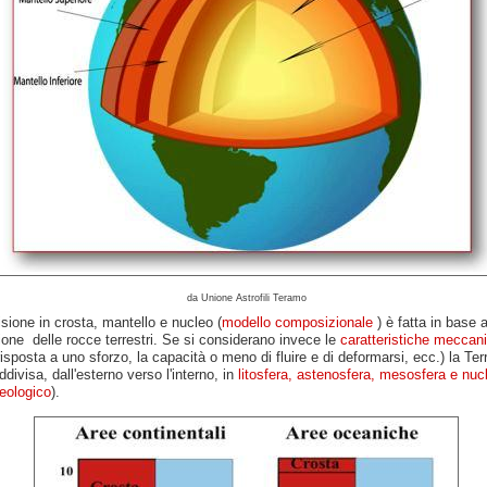
da Unione Astrofili Teramo
sione in crosta, mantello e nucleo (
modello composizionale
) è fatta in base a
one delle rocce terrestri. Se si considerano invece le
caratteristiche meccan
isposta a uno sforzo, la capacità o meno di fluire e di deformarsi, ecc.) la Ter
divisa, dall'esterno verso l'interno, in
litosfera, astenosfera, mesosfera e nuc
eologico
).