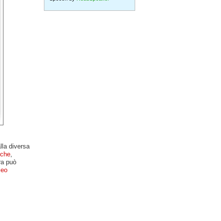
lla diversa
iche
,
ra può
leo