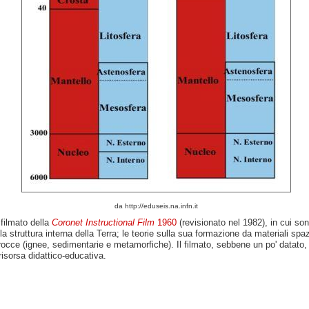
da http://eduseis.na.infn.it
filmato della
Coronet Instructional Film
1960
(revisionato nel 1982), in cui so
 la struttura interna della Terra; le teorie sulla sua formazione da materiali spazi
 rocce (ignee, sedimentarie e metamorfiche). Il filmato, sebbene un po' datato,
risorsa didattico-educativa.