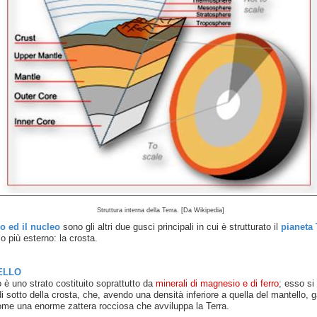
Struttura interna della Terra. [Da Wikipedia]
lo ed il nucleo
sono gli altri due gusci principali in cui è strutturato il
pianeta 
o più esterno: la crosta.
ELLO
o è uno strato costituito soprattutto da
minerali di magnesio e di ferro
; esso si
di sotto della crosta, che, avendo una densità inferiore a quella del mantello, g
ome una enorme zattera rocciosa che avviluppa la Terra.