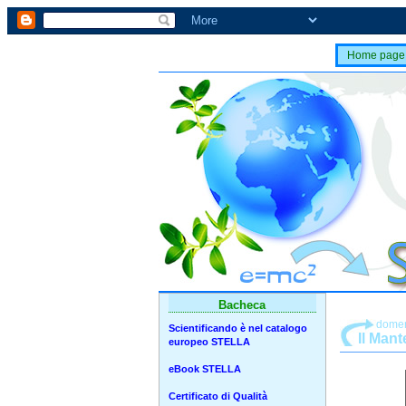
Home page
Bacheca
domen
Scientificando è nel catalogo
Il Mant
europeo STELLA
eBook STELLA
Certificato di Qualità