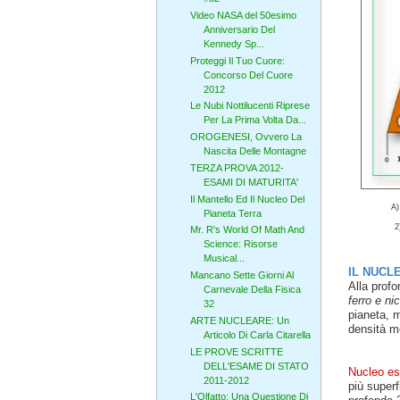
Video NASA del 50esimo
Anniversario Del
Kennedy Sp...
Proteggi Il Tuo Cuore:
Concorso Del Cuore
2012
Le Nubi Nottilucenti Riprese
Per La Prima Volta Da...
OROGENESI, Ovvero La
Nascita Delle Montagne
TERZA PROVA 2012-
ESAMI DI MATURITA'
Il Mantello Ed Il Nucleo Del
A)
Pianeta Terra
2)
Mr. R's World Of Math And
Science: Risorse
Musical...
IL NUCL
Mancano Sette Giorni Al
Alla profo
Carnevale Della Fisica
ferro e ni
32
pianeta, 
ARTE NUCLEARE: Un
densità mo
Articolo Di Carla Citarella
LE PROVE SCRITTE
DELL'ESAME DI STATO
Nucleo es
2011-2012
più superf
L'Olfatto: Una Questione Di