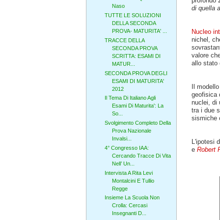
profondo
Naso
di quella 
TUTTE LE SOLUZIONI
DELLA SECONDA
Nucleo in
PROVA- MATURITA' ...
nichel, ch
TRACCE DELLA
sovrastant
SECONDA PROVA
valore che
SCRITTA: ESAMI DI
allo stato
MATUR...
SECONDA PROVA DEGLI
ESAMI DI MATURITA'
Il modello
2012
geofisica
Il Tema Di Italiano Agli
nuclei, di
Esami Di Maturita': La
tra i due 
So...
sismiche c
Svolgimento Completo Della
Prova Nazionale
Invalsi...
L'ipotesi 
4° Congresso IAA:
e
Robert R
Cercando Tracce Di Vita
Nell’ Un...
Intervista A Rita Levi
Montalcini E Tullio
Regge
Insieme La Scuola Non
Crolla: Cercasi
Insegnanti D...