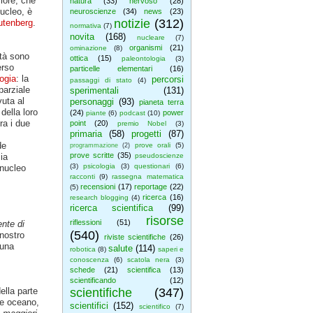
riore, che
natura
(33)
nervoso
(28)
nucleo, è
neuroscienze
(34)
news
(23)
notizie
(312)
Gutenberg
.
normativa
(7)
novita
(168)
nucleare
(7)
organismi
(21)
ominazione
(8)
tà sono
ottica
(15)
paleontologia
(3)
erso
particelle elementari
(16)
ogia
: la
percorsi
passaggi di stato
(4)
parziale
sperimentali
(131)
uta al
personaggi
(93)
pianeta terra
ella loro
(24)
power
piante
(6)
podcast
(10)
ra i due
point
(20)
premio Nobel
(3)
primaria
(58)
progetti
(87)
de
prove orali
(5)
programmazione
(2)
prove scritte
(35)
ia
pseudoscienze
(3)
psicologia
(3)
questionari
(6)
 nucleo
racconti
(9)
rassegna matematica
recensioni
(17)
reportage
(22)
(5)
ricerca
(16)
research blogging
(4)
ricerca scientifica
(99)
risorse
riflessioni
(51)
nte di
(540)
nostro
riviste scientifiche
(26)
 una
salute
(114)
robotica
(8)
saperi e
conoscenza
(6)
scatola nera
(3)
schede
(21)
scientifica
(13)
scientificando
(12)
ella parte
scientifiche
(347)
me oceano,
scientifici
(152)
scientifico
(7)