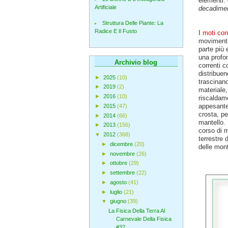
elementi:
Artificiale
decadimen
Struttura Delle Piante: La
Radice E Il Fusto
I
moti con
movimenti
parte più 
una profon
Archivio blog
correnti c
distribuen
►
2025
(10)
trascinano
►
2019
(2)
materiale,
►
2016
(10)
riscaldame
appesante
►
2015
(47)
crosta, pe
►
2014
(66)
mantello. 
►
2013
(156)
corso di m
▼
2012
(368)
terrestre
►
dicembre
(20)
delle mon
►
novembre
(26)
►
ottobre
(29)
►
settembre
(22)
►
agosto
(41)
►
luglio
(21)
▼
giugno
(39)
La Fisica Della Terra Al
Carnevale Della Fisica
#32